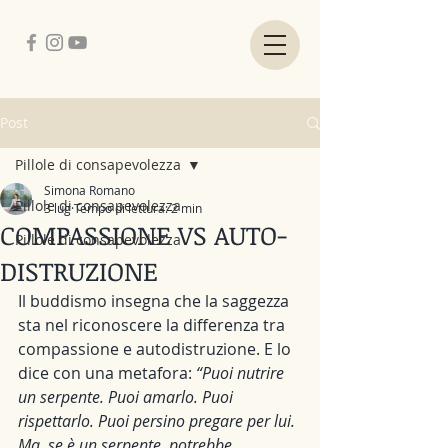
Post
Pillole di consapevolezza
Simona Romano
Pillole di consapevolezza
3 lug
Tempo di lettura: 2 min
COMPASSIONE VS AUTO-
Pillole di consapevolezza
DISTRUZIONE
Il buddismo insegna che la saggezza 
sta nel riconoscere la differenza tra 
compassione e autodistruzione. E lo 
dice con una metafora: 
“Puoi nutrire 
un serpente. Puoi amarlo. Puoi 
rispettarlo. Puoi persino pregare per lui. 
Ma, se è un serpente, potrebbe 