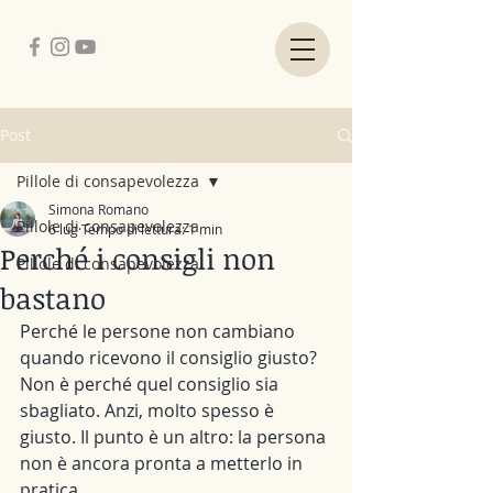
Post
Pillole di consapevolezza
Simona Romano
Pillole di consapevolezza
6 lug
Tempo di lettura: 1 min
Perché i consigli non
Pillole di consapevolezza
bastano
Perché le persone non cambiano 
quando ricevono il consiglio giusto? 
Non è perché quel consiglio sia 
sbagliato. Anzi, molto spesso è 
giusto. Il punto è un altro: la persona 
non è ancora pronta a metterlo in 
pratica.