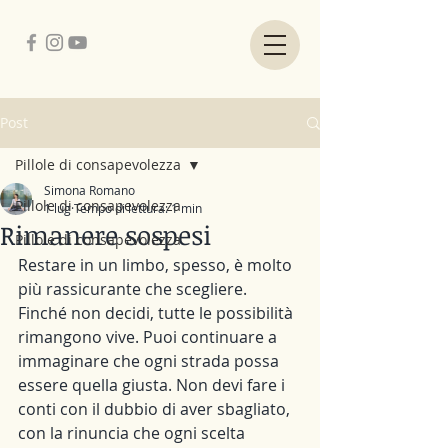
Post
Pillole di consapevolezza
Simona Romano
Pillole di consapevolezza
1 lug
Tempo di lettura: 1 min
Rimanere sospesi
Pillole di consapevolezza
Restare in un limbo, spesso, è molto 
più rassicurante che scegliere. 
Finché non decidi, tutte le possibilità 
rimangono vive. Puoi continuare a 
immaginare che ogni strada possa 
essere quella giusta. Non devi fare i 
conti con il dubbio di aver sbagliato, 
con la rinuncia che ogni scelta 