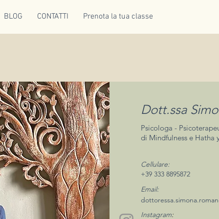
BLOG
CONTATTI
Prenota la tua classe
Dott.ssa Sim
Psicologa - Psicoterapeu
di Mindfulness e Hatha
Cellulare:
+39 333 8895872
Email:
dottoressa.simona.roma
Instagram
: