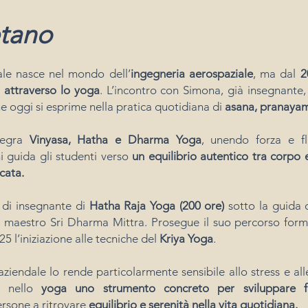
etano
ale nasce nel mondo dell’
ingegneria aerospaziale
, ma dal
2
e
attraverso lo yoga
. L’incontro con Simona, già insegnante, 
e oggi si esprime nella pratica quotidiana di
asana, pranayam
ntegra
Vinyasa, Hatha e Dharma Yoga
, unendo forza e flu
ni guida gli studenti verso
un equilibrio autentico tra corpo
cata.
 di insegnante di
Hatha Raja Yoga (200 ore)
sotto la guida 
del maestro Sri Dharma Mittra. Prosegue il suo percorso for
5 l’iniziazione alle tecniche del
Kriya Yoga
.
iendale lo rende particolarmente sensibile allo stress e alle
 nello
yoga uno strumento concreto per sviluppare forz
ersone a ritrovare
equilibrio e serenità nella vita quotidiana.