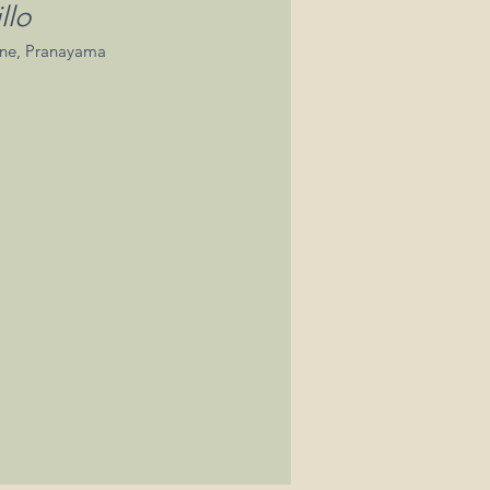
llo
one, Pranayama