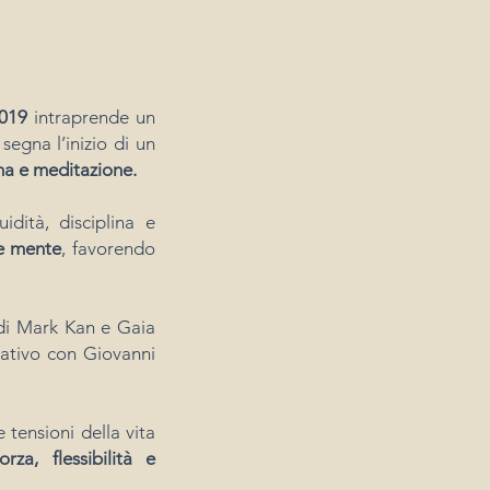
019
intraprende un
segna l’inizio di un
a e meditazione.
idità, disciplina e
 e mente
, favorendo
di Mark Kan e Gaia
mativo con Giovanni
 tensioni della vita
a, flessibilità e