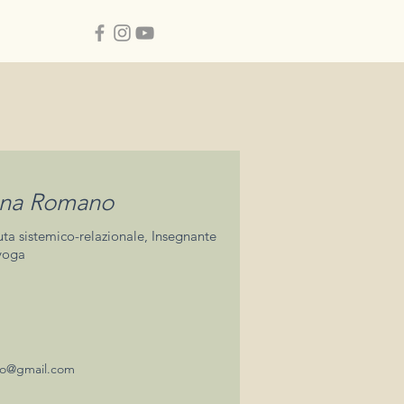
ona Romano
ta sistemico-relazionale, Insegnante
 yoga
no@gmail.com