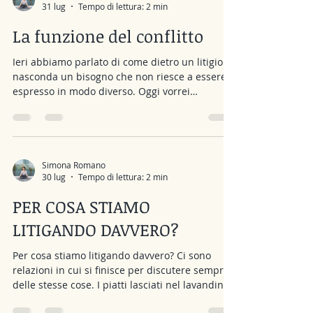
31 lug
Tempo di lettura: 2 min
ricordare da dove arrivano. Modi di giudicarci
che abbiamo imparato attraverso lo sguardo
La funzione del conflitto
degli altri. Aspettative familiari che nel
Ieri abbiamo parlato di come dietro un litigio si
nasconda un bisogno che non riesce a essere
espresso in modo diverso. Oggi vorrei
aggiungere un altro pezzo, perché le relazioni
sono quasi sempre più complesse di così. A
volte il conflitto non si gioca soltanto tra due
persone. Da una prospettiva sistemico-
relazionale può assumere una funzione anche
Simona Romano
30 lug
Tempo di lettura: 2 min
all’interno del sistema di relazioni più ampio di
cui la coppia fa parte. Pensiamo, ad esempio, a
PER COSA STIAMO
una coppia che litiga continu
LITIGANDO DAVVERO?
Per cosa stiamo litigando davvero? Ci sono
relazioni in cui si finisce per discutere sempre
delle stesse cose. I piatti lasciati nel lavandino.
Un messaggio a cui non è stato risposto. Un