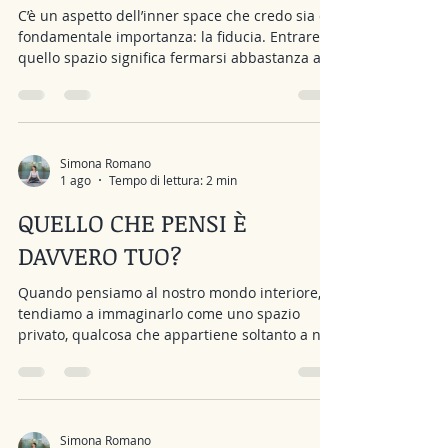
C’è un aspetto dell’inner space che credo sia di
fondamentale importanza: la fiducia. Entrare in
quello spazio significa fermarsi abbastanza a
lungo da ascoltare ciò che accade dentro di
noi. E una volta che abbiamo ascoltato, siamo
chiamati a decidere se dare credito a ciò che
stiamo scoprendo. Ed è qui che entra in gioco
la fiducia. Questo perché la voce più autentica
Simona Romano
1 ago
Tempo di lettura: 2 min
raramente offre certezze. Non ci dice che
andrà tutto bene, non ci garantisce che gli altri
QUELLO CHE PENSI È
capiranno le no
DAVVERO TUO?
Quando pensiamo al nostro mondo interiore,
tendiamo a immaginarlo come uno spazio
privato, qualcosa che appartiene soltanto a noi.
Eppure, se proviamo ad ascoltarci con un po’
più di attenzione, possiamo accorgerci che
dentro di noi ci sono molte più voci di quanto
immaginiamo. Ci sono frasi che abbiamo
sentito così tante volte da aver smesso di
Simona Romano