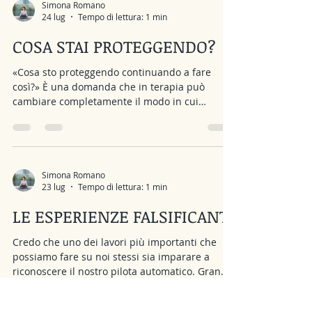
emergere. Se mi sento escluso, significa
Simona Romano
24 lug
Tempo di lettura: 1 min
necessariamente che qualcuno mi sta
escludendo? Se provo paura, significa che sono
COSA STAI PROTEGGENDO?
davvero in pericolo? Se mi sento inadeguato,
significa ch
«Cosa sto proteggendo continuando a fare
così?» È una domanda che in terapia può
cambiare completamente il modo in cui
osserviamo la problematica che portiamo.
Quando un comportamento ci fa soffrire, il
nostro primo impulso è considerarlo un nemico
da eliminare. L’ansia. Il controllo. L’evitamento.
La procrastinazione. La rabbia. Ma molto
Simona Romano
23 lug
Tempo di lettura: 1 min
spesso questi comportamenti non esistono solo
perché ci fanno stare male. Esistono anche
LE ESPERIENZE FALSIFICANTI
perché, in qualche modo, stanno cercando di
proteg
Credo che uno dei lavori più importanti che
possiamo fare su noi stessi sia imparare a
riconoscere il nostro pilota automatico. Gran
parte di ciò che facciamo, pensiamo e del modo
in cui ci relazioniamo agli altri è guidata da