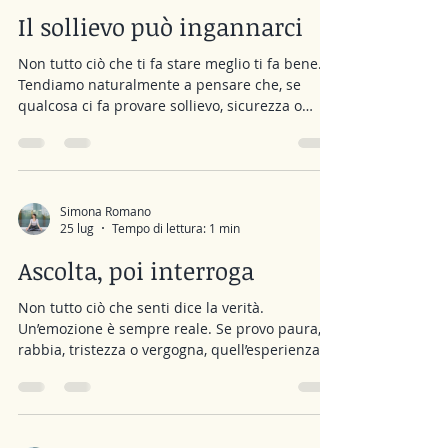
reagisci più come hai sempre fatto, anche
Il sollievo può ingannarci
l’altra persona si
Non tutto ciò che ti fa stare meglio ti fa bene.
Tendiamo naturalmente a pensare che, se
qualcosa ci fa provare sollievo, sicurezza o
gratificazione, allora ci stia facendo bene. Ma
non sempre ciò che ci fa stare meglio
nell’immediato ci porta nella direzione migliore
per noi. A volte, anzi, è proprio il sollievo che
proviamo dopo un comportamento a renderlo
Simona Romano
25 lug
Tempo di lettura: 1 min
così difficile da abbandonare, anche quando
nel tempo finisce per limitarci. Pensa
Ascolta, poi interroga
all’evitamento. Devo affrontare una
Non tutto ciò che senti dice la verità.
Un’emozione è sempre reale. Se provo paura,
rabbia, tristezza o vergogna, quell’esperienza
esiste e merita di essere riconosciuta e
validata. Ma validare un’emozione non significa
necessariamente considerare vera
l’interpretazione della realtà che l’ha fatta