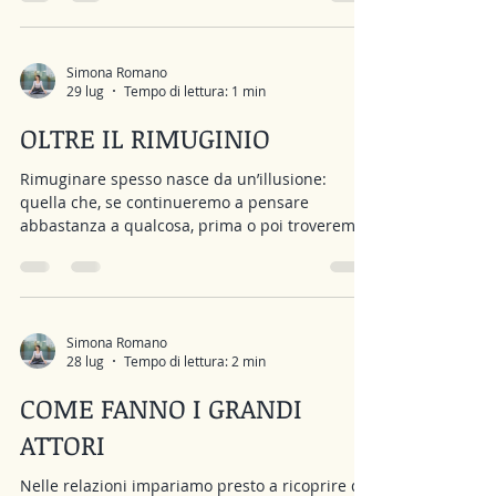
ritardo. Il tono di una frase. A prima vista
sembrano litigi per questioni banali. E spesso
si conclude che il problema sia il carattere: “È
irascibile”, “Siamo incompatibili”, “Siamo troppo
Simona Romano
29 lug
Tempo di lettura: 1 min
diversi”. Ma molto spesso il litigio non riguarda
davvero ciò di cui si sta parlando. Dietro quella
OLTRE IL RIMUGINIO
d
Rimuginare spesso nasce da un’illusione:
quella che, se continueremo a pensare
abbastanza a qualcosa, prima o poi troveremo
la risposta che ci farà sentire finalmente
tranquilli. Ripercorriamo una conversazione,
immaginiamo tutti gli scenari possibili,
cerchiamo di capire perché qualcuno si sia
comportato in un certo modo, ci chiediamo
Simona Romano
28 lug
Tempo di lettura: 2 min
cosa avremmo potuto fare diversamente o cosa
potrebbe succedere domani. Il problema è che
COME FANNO I GRANDI
non tutte le domande hanno una risposta
certa. Non p
ATTORI
Nelle relazioni impariamo presto a ricoprire dei