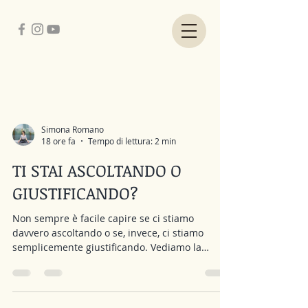
BLOG
Simona Romano
18 ore fa
Tempo di lettura: 2 min
TI STAI ASCOLTANDO O
GIUSTIFICANDO?
Non sempre è facile capire se ci stiamo
davvero ascoltando o se, invece, ci stiamo
semplicemente giustificando. Vediamo la
differenza. Ascoltarsi significa essere disposti a
guardare con onestà quello che sta accadendo
dentro di noi. Riconoscere ciò che proviamo, i
nostri bisogni, le nostre paure, i nostri limiti e i