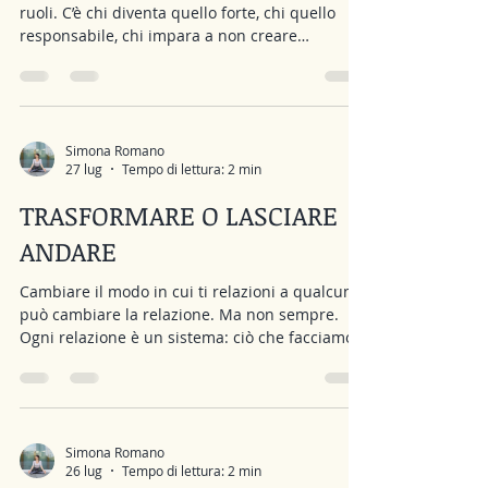
ruoli. C’è chi diventa quello forte, chi quello
responsabile, chi impara a non creare
problemi, chi tiene insieme tutti, chi media nei
conflitti, chi si prende cura degli altri, chi cerca
di alleggerire sempre l’atmosfera. Questi ruoli
non vengono scelti consapevolmente:
prendono forma all’interno delle nostre
Simona Romano
27 lug
Tempo di lettura: 2 min
relazioni e, nel tempo, diventano così familiari
che iniziamo a confonderli con ciò che siamo. Il
TRASFORMARE O LASCIARE
problema non è avere
ANDARE
Cambiare il modo in cui ti relazioni a qualcuno
può cambiare la relazione. Ma non sempre.
Ogni relazione è un sistema: ciò che facciamo
influenza l’altro e ciò che l’altro fa influenza noi.
Per questo, quando una persona modifica il
proprio modo abituale di stare nella relazione,
inevitabilmente introduce qualcosa di nuovo.
Se smetti di evitare il conflitto, inizi a mettere
Simona Romano
26 lug
Tempo di lettura: 2 min
dei confini, comunichi diversamente o non