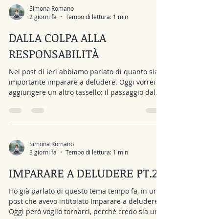
nostri desideri, senza giudicarli e senza avere
Simona Romano
2 giorni fa
Tempo di lettura: 1 min
fretta di cambiarli. Giustificarsi, invece, ha un
obiettivo diverso. Non cerca di comprendere
DALLA COLPA ALLA
ciò che proviamo, m
RESPONSABILITÀ
Nel post di ieri abbiamo parlato di quanto sia
importante imparare a deludere. Oggi vorrei
aggiungere un altro tassello: il passaggio dal
senso di colpa al senso di responsabilità. Credo
che sia un passaggio fondamentale, soprattutto
se il senso di colpa è un’emozione che
accompagna spesso la tua vita. Vediamo la
differenza. Il senso di colpa ci tiene rivolti verso
Simona Romano
3 giorni fa
Tempo di lettura: 1 min
il passato. Ci porta a chiederci chi ha sbagliato,
cosa avremmo dovuto fare diversamente, se
IMPARARE A DELUDERE PT.2
siamo una brava per
Ho già parlato di questo tema tempo fa, in un
post che avevo intitolato Imparare a deludere.
Oggi però voglio tornarci, perché credo sia uno