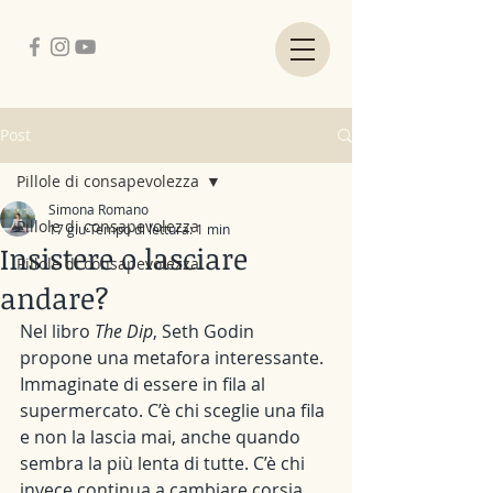
Post
Pillole di consapevolezza
Simona Romano
Pillole di consapevolezza
17 giu
Tempo di lettura: 1 min
Insistere o lasciare
Pillole di consapevolezza
andare?
Nel libro 
The Dip
, Seth Godin 
propone una metafora interessante. 
Immaginate di essere in fila al 
supermercato. C’è chi sceglie una fila 
e non la lascia mai, anche quando 
sembra la più lenta di tutte. C’è chi 
invece continua a cambiare corsia, 